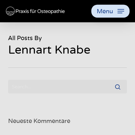
Skip
Menu
to
main
content
All Posts By
Lennart Knabe
Neueste Kommentare